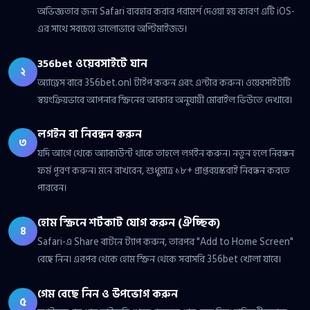
অভিজ্ঞতার জন্য Safari ব্যবহার করার পরামর্শ দেওয়া হয় কারণ এটি iOS-
এর সাথে সবচেয়ে ভালোভাবে অপ্টিমাইজড।
356bet ওয়েবসাইটে যান
২
অ্যাড্রেস বারে 356bet.onl টাইপ করুন এবং এন্টার করুন। ওয়েবসাইটটি
স্বয়ংক্রিয়ভাবে আপনার স্ক্রিনের আকার অনুযায়ী মোবাইল ভিউতে দেখাবে।
লগইন বা নিবন্ধন করুন
৩
যদি আগে থেকে অ্যাকাউন্ট থাকে তাহলে লগইন করুন। নতুন হলে নিবন্ধন
ফর্ম পূরণ করুন। মনে রাখবেন, শুধুমাত্র ১৮+ প্রাপ্তবয়স্করাই নিবন্ধন করতে
পারবেন।
হোম স্ক্রিনে শর্টকাট যোগ করুন (ঐচ্ছিক)
৪
Safari-এ Share বাটনে ট্যাপ করুন, তারপর "Add to Home Screen"
বেছে নিন। এরপর থেকে হোম স্ক্রিন থেকে সরাসরি 356bet খোলা যাবে।
গেম বেছে নিন ও উপভোগ করুন
৫