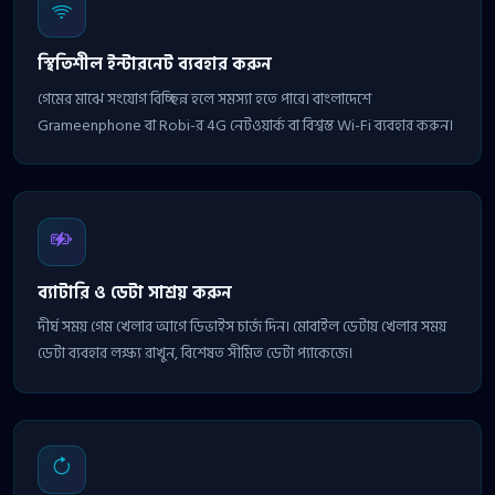
স্থিতিশীল ইন্টারনেট ব্যবহার করুন
গেমের মাঝে সংযোগ বিচ্ছিন্ন হলে সমস্যা হতে পারে। বাংলাদেশে
Grameenphone বা Robi-র 4G নেটওয়ার্ক বা বিশ্বস্ত Wi-Fi ব্যবহার করুন।
ব্যাটারি ও ডেটা সাশ্রয় করুন
দীর্ঘ সময় গেম খেলার আগে ডিভাইস চার্জ দিন। মোবাইল ডেটায় খেলার সময়
ডেটা ব্যবহার লক্ষ্য রাখুন, বিশেষত সীমিত ডেটা প্যাকেজে।