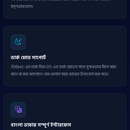
মসৃণভাবে চলে।
ডার্ক মোড সাপোর্ট
356bet-এর ডার্ক থিম iOS-এর ডার্ক মোডের সাথে সুন্দরভাবে মিলে যায়।
রাতে বা কম আলোতে গেম খেলার সময় চোখের উপর চাপ কম পড়ে।
বাংলা ভাষায় সম্পূর্ণ ইন্টারফেস