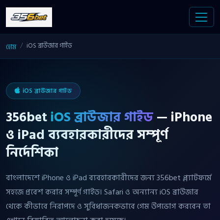
iOS ব্রাউজার গাইড
হোম
iOS ব্রাউজার গাইড
356bet
iOS ব্রাউজার গাইড
— iPhone
ও iPad ব্যবহারকারীদের সম্পূর্ণ
নির্দেশিকা
বাংলাদেশে iPhone ও iPad ব্যবহারকারীদের জন্য 356bet প্ল্যাটফর্মে
সহজে প্রবেশ করার সম্পূর্ণ গাইড। Safari ও অন্যান্য iOS ব্রাউজার
থেকে কীভাবে নিরাপদে ও সুবিধাজনকভাবে গেম উপভোগ করবেন তা