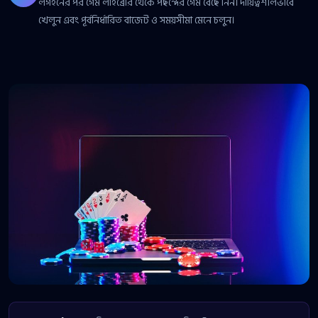
লগইনের পর গেম লাইব্রেরি থেকে পছন্দের গেম বেছে নিন। দায়িত্বশীলভাবে
খেলুন এবং পূর্বনির্ধারিত বাজেট ও সময়সীমা মেনে চলুন।