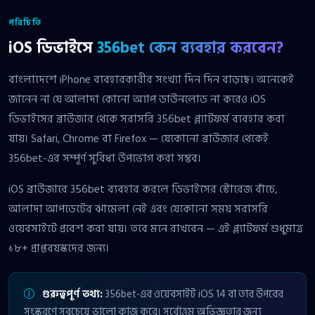
পরিচিতি
iOS ডিভাইসে
356bet কেন ব্যবহার করবেন?
বাংলাদেশে iPhone ব্যবহারকারীর সংখ্যা দিন দিন বাড়ছে। অনেকেই
জানেন না যে আলাদা কোনো অ্যাপ ডাউনলোড না করেও iOS
ডিভাইসের ব্রাউজার থেকে সরাসরি 356bet প্ল্যাটফর্ম ব্যবহার করা
যায়। Safari, Chrome বা Firefox — যেকোনো ব্রাউজার থেকেই
356bet-এর সম্পূর্ণ সুবিধা উপভোগ করা সম্ভব।
iOS ব্রাউজারে 356bet ব্যবহার করলে ডিভাইসের স্টোরেজ বাঁচে,
আলাদা আপডেটের ঝামেলা নেই এবং যেকোনো সময় সরাসরি
ওয়েবসাইটে প্রবেশ করা যায়। তবে মনে রাখবেন — এই প্ল্যাটফর্ম শুধুমাত্র
১৮+ প্রাপ্তবয়স্কদের জন্য।
গুরুত্বপূর্ণ তথ্য:
356bet-এর ওয়েবসাইট iOS 14 বা তার উপরের
সংস্করণে সবচেয়ে ভালো কাজ করে। সর্বোত্তম অভিজ্ঞতার জন্য