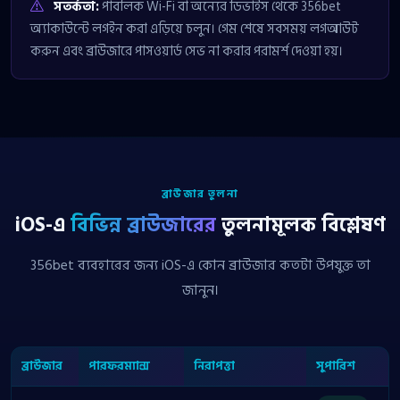
সতর্কতা:
পাবলিক Wi-Fi বা অন্যের ডিভাইস থেকে 356bet
অ্যাকাউন্টে লগইন করা এড়িয়ে চলুন। গেম শেষে সবসময় লগআউট
করুন এবং ব্রাউজারে পাসওয়ার্ড সেভ না করার পরামর্শ দেওয়া হয়।
ব্রাউজার তুলনা
iOS-এ
বিভিন্ন ব্রাউজারের
তুলনামূলক বিশ্লেষণ
356bet ব্যবহারের জন্য iOS-এ কোন ব্রাউজার কতটা উপযুক্ত তা
জানুন।
ব্রাউজার
পারফরম্যান্স
নিরাপত্তা
সুপারিশ