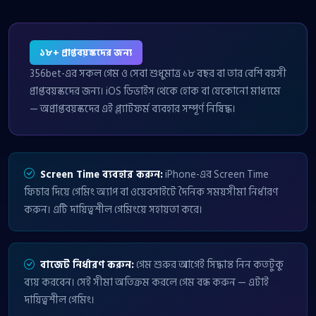
১৮+ প্রাপ্তবয়স্কদের জন্য
356bet-এর সকল গেম ও সেবা শুধুমাত্র ১৮ বছর বা তার বেশি বয়সী
প্রাপ্তবয়স্কদের জন্য। iOS ডিভাইস থেকে হোক বা যেকোনো মাধ্যমে
— অপ্রাপ্তবয়স্কদের এই প্ল্যাটফর্ম ব্যবহার সম্পূর্ণ নিষিদ্ধ।
Screen Time ব্যবহার করুন:
iPhone-এর Screen Time
ফিচার দিয়ে গেমিং অ্যাপ বা ওয়েবসাইটে দৈনিক সময়সীমা নির্ধারণ
করুন। এটি দায়িত্বশীল গেমিংয়ে সহায়তা করে।
বাজেট নির্ধারণ করুন:
গেম শুরুর আগেই সিদ্ধান্ত নিন কতটুকু
ব্যয় করবেন। সেই সীমা অতিক্রম করলে গেম বন্ধ করুন — এটাই
দায়িত্বশীল গেমিং।