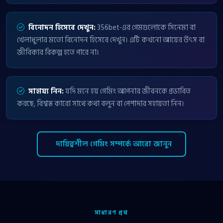
বিনোদন হিসেবে দেখুন:
356bet-এর গেমগুলোকে সিনেমা বা
খেলাধুলার মতো বিনোদন হিসেবে দেখুন। এটি কখনো আয়ের উৎস বা
জীবিকার বিকল্প হতে পারে না।
সাহায্য নিন:
যদি মনে হয় গেমিং আপনার জীবনকে প্রভাবিত
করছে, বিশ্বস্ত কারো সাথে কথা বলুন বা পেশাদার সহায়তা নিন।
দায়িত্বশীল গেমিং সম্পর্কে আরো জানুন
সাধারণ প্রশ্ন