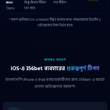
Mini
কিছু ফিচার সীমিত
তবে সীমিত
হতে পারে
Opera
* সকল ব্রাউজার iOS-এ WebKit ইঞ্জিন ব্যবহার করে। পারফরম্যান্স ডিভাইস ও
নেটওয়ার্কের উপর নির্ভর করে।
কার্যকর পরামর্শ
iOS-এ 356bet ব্যবহারের
গুরুত্বপূর্ণ টিপস
বাংলাদেশি iPhone ও iPad ব্যবহারকারীদের জন্য 356bet-এ আরো
ভালো অভিজ্ঞতার পরামর্শ।