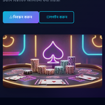
এখানে বিস্তারিত আলোচনা করা হয়েছে।
নিবন্ধন করুন
লগইন করুন