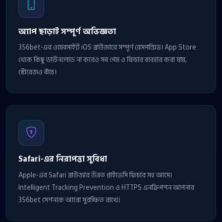
অ্যাপ ছাড়াই সম্পূর্ণ অভিজ্ঞতা
356bet-এর ওয়েবসাইট iOS ব্রাউজারে সম্পূর্ণ রেসপন্সিভ। App Store
থেকে কিছু ডাউনলোড না করেও সব গেম ও ফিচার ব্যবহার করা যায়,
স্টোরেজও বাঁচে।
Safari-এর নিরাপত্তা সুবিধা
Apple-এর Safari ব্রাউজার উন্নত প্রাইভেসি ফিচার সহ আসে।
Intelligent Tracking Prevention ও HTTPS এনক্রিপশন আপনার
356bet সেশনকে আরো সুরক্ষিত রাখে।