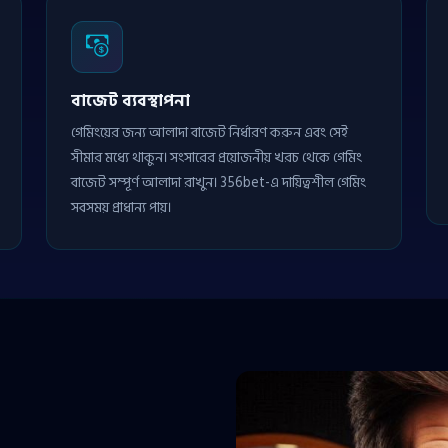
বাজেট ব্যবস্থাপনা
গেমিংয়ের জন্য আলাদা বাজেট নির্ধারণ করুন এবং সেই
সীমার মধ্যে থাকুন। সংসারের প্রয়োজনীয় খরচ থেকে গেমিং
বাজেট সম্পূর্ণ আলাদা রাখুন। 356bet-এ দায়িত্বশীল গেমিং
সবসময় প্রাধান্য পায়।