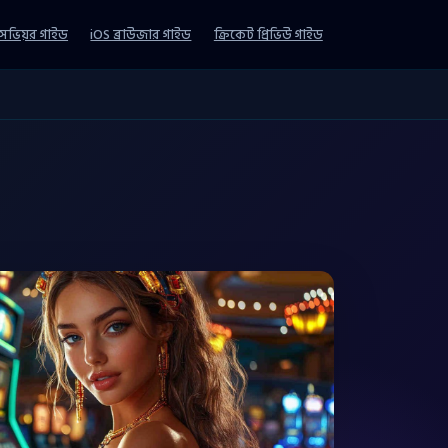
েভিয়র গাইড
iOS ব্রাউজার গাইড
ক্রিকেট প্রিভিউ গাইড