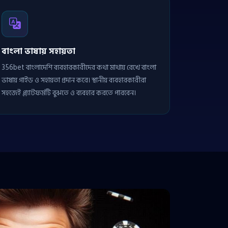
বাংলা ভাষায় সহায়তা
356bet বাংলাদেশি ব্যবহারকারীদের কথা মাথায় রেখে বাংলা
ভাষায় গাইড ও সহায়তা প্রদান করে। স্থানীয় ব্যবহারকারীরা
সহজেই প্ল্যাটফর্মটি বুঝতে ও ব্যবহার করতে পারবেন।