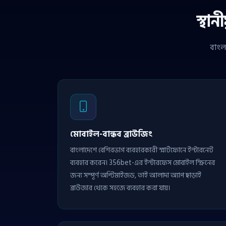
স্থা
বাংল
মোবাইল-বান্ধব ব্রাউজিং
বাংলাদেশে বেশিরভাগ ব্যবহারকারী স্মার্টফোনে ইন্টারনেট
ব্যবহার করেন। 356bet-এর ইন্টারফেস মোবাইল স্ক্রিনের
জন্য সম্পূর্ণ অপ্টিমাইজড, তাই আলাদা অ্যাপ ছাড়াই
ব্রাউজার থেকে সহজে ব্যবহার করা যায়।