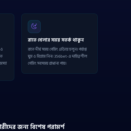
রাতে খেলার সময় সতর্ক থাকুন
 ও
রাতে দীর্ঘ সময় গেমিং এড়িয়ে চলুন। পর্যাপ্ত
িত
ঘুম ও বিশ্রাম নিন। 356bet-এ দায়িত্বশীল
মস্যা
গেমিং সবসময় প্রাধান্য পায়।
রীদের জন্য বিশেষ পরামর্শ