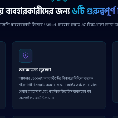
মূল বৈশিষ্ট্য
নীয় ব্যবহারকারীদের জন্য
৬টি গুরুত্বপূর্ণ
াদেশি ব্যবহারকারী হিসেবে 356bet ব্যবহার করতে এই বিষয়গুলো জানা জ
অ্যাকাউন্ট সুরক্ষা
আপনার 356bet অ্যাকাউন্টের নিরাপত্তা নিশ্চিত করতে
শক্তিশালী পাসওয়ার্ড ব্যবহার করুন। লগইন তথ্য কারো সাথে
শেয়ার করবেন না এবং পাবলিক ডিভাইসে ব্যবহারের পর
অবশ্যই লগআউট করুন।