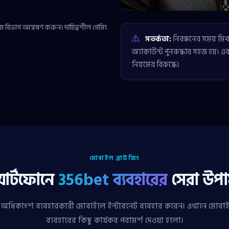
 বিভাগ অন্বেষণ করুন। দায়িত্বশীল গেমিং
সতর্কতা:
নিবন্ধনের সময় মিথ্
অ্যাকাউন্ট পুনরুদ্ধার সহজ হয়। 
নিয়মের বিরুদ্ধে।
মোবাইল ব্রাউজিং
্মার্টফোনে
356bet ব্যবহারের
সেরা উপা
 অধিকাংশ ব্যবহারকারী মোবাইলে ইন্টারনেট ব্যবহার করেন। এখানে মোবা
ব্যবহারের কিছু কার্যকর পরামর্শ দেওয়া হলো।